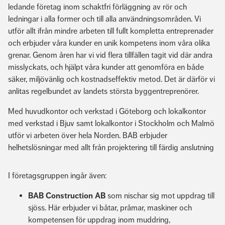
ledande företag inom schaktfri förläggning av rör och
ledningar i alla former och till alla användningsområden. Vi
utför allt ifrån mindre arbeten till fullt kompletta entreprenader
och erbjuder våra kunder en unik kompetens inom våra olika
grenar. Genom åren har vi vid flera tillfällen tagit vid där andra
misslyckats, och hjälpt våra kunder att genomföra en både
säker, miljövänlig och kostnadseffektiv metod. Det är därför vi
anlitas regelbundet av landets största byggentreprenörer.
Med huvudkontor och verkstad i Göteborg och lokalkontor
med verkstad i Bjuv samt lokalkontor i Stockholm och Malmö
utför vi arbeten över hela Norden. BAB erbjuder
helhetslösningar med allt från projektering till färdig anslutning
I företagsgruppen ingår även:
BAB Construction AB
som nischar sig mot uppdrag till
sjöss. Här erbjuder vi båtar, pråmar, maskiner och
kompetensen för uppdrag inom muddring,