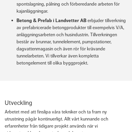
spontslagning, pålning och förberedande arbeten för
kajanläggningar.
Betong & Prefab i Landvetter AB
erbjuder tillverkning
av prefabricerade betongprodukter till exempelvis V/A,
anläggningsarbeten och husindustrin. Tillverkningen
består av brunnar, tunnelelement, pumpstationer,
Schaktfritt byggande
dagvattenmagasin och även rör för krävande
tunnelarbeten. Vi tillverkar även kompletta
över hela Sverige
betongelement till olika byggprojekt.
Kontakta din närmaste regionansvarige för mer
information om hur vi jobbar och vad vi kan lösa dina
behov.
Utveckling
Kontakta oss
Arbetet med att finslipa våra tekniker och ta fram ny
utrustning pågår kontinuerligt. Allt vårt kunnande och
erfarenheter från tidigare projekt används när vi