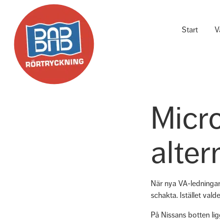
Gå
Start
V
vidare
till
innehåll
Micro
alter
När nya VA-ledningar
schakta. Istället va
På Nissans botten lig