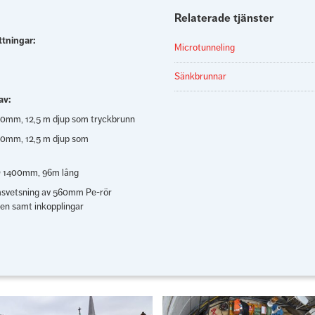
Relaterade tjänster
ttningar:
Microtunneling
Sänkbrunnar
av:
00mm, 12,5 m djup som tryckbrunn
00mm, 12,5 m djup som
 Ø 1400mm, 96m lång
umsvetsning av 560mm Pe-rör
ren samt inkopplingar