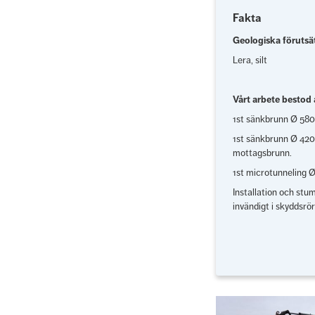
Fakta
Geologiska förutsä
Lera, silt
Vårt arbete bestod 
1st sänkbrunn Ø 58
1st sänkbrunn Ø 42
mottagsbrunn.
1st microtunneling
Installation och st
invändigt i skyddsrö