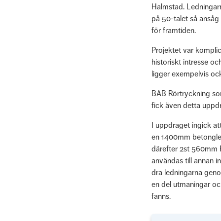
Halmstad. Ledningarna
på 50-talet så ansåg 
för framtiden.
Projektet var komplic
historiskt intresse o
ligger exempelvis ock
BAB Rörtryckning som
fick även detta uppd
I uppdraget ingick a
en 1400mm betongled
därefter 2st 560mm 
användas till annan in
dra ledningarna geno
en del utmaningar och
fanns.