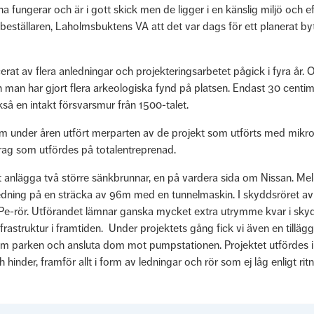
 fungerar och är i gott skick men de ligger i en känslig miljö och 
beställaren, Laholmsbuktens VA att det var dags för ett planerat byte
erat av flera anledningar och projekteringsarbetet pågick i fyra år.
ch man har gjort flera arkeologiska fynd på platsen. Endast 30 centim
så en intakt försvarsmur från 1500-talet.
 under åren utfört merparten av de projekt som utförts med mikrot
rag som utfördes på totalentreprenad.
tt anlägga två större sänkbrunnar, en på vardera sida om Nissan. Me
ning på en sträcka av 96m med en tunnelmaskin. I skyddsröret a
Pe-rör. Utförandet lämnar ganska mycket extra utrymme kvar i sky
frastruktur i framtiden. Under projektets gång fick vi även en tillägg
m parken och ansluta dom mot pumpstationen. Projektet utfördes in
 hinder, framför allt i form av ledningar och rör som ej låg enligt r