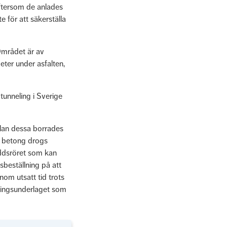
eftersom de anlades
 för att säkerställa
 Området är av
eter under asfalten,
unneling i Sverige
llan dessa borrades
v betong drogs
ddsröret som kan
sbeställning på att
om utsatt tid trots
itningsunderlaget som