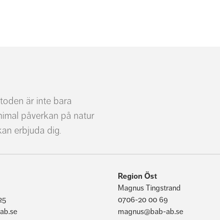
toden är inte bara
nimal påverkan på natur
kan erbjuda dig.
Region Öst
Magnus Tingstrand
25
0706-20 00 69
ab.se
magnus@bab-ab.se